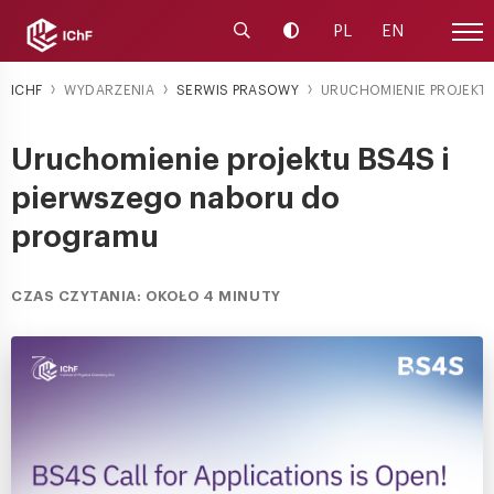
Uruchom wyszukiwarkę
Zmień kontrast
PL
EN
Menu
ICHF
WYDARZENIA
SERWIS PRASOWY
URUCHOMIENIE PROJEKTU
Uruchomienie projektu BS4S i
pierwszego naboru do
programu
CZAS CZYTANIA: OKOŁO 4 MINUTY