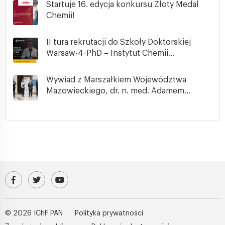
Startuje 16. edycja konkursu Złoty Medal
Chemii!
II tura rekrutacji do Szkoły Doktorskiej
Warsaw-4-PhD – Instytut Chemii...
Wywiad z Marszałkiem Województwa
Mazowieckiego, dr. n. med. Adamem...
Odwiedź nasz profil na Facebooku
Profil IChF PAN na platformie X (Twitter)
Kanał IChF PAN w serwisie YouTube
© 2026 IChF PAN
Polityka prywatności