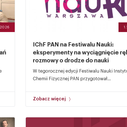
.2026
1
IChF PAN na Festiwalu Nauki:
łań
eksperymenty na wyciągnięcie ręk
rozmowy o drodze do nauki
e
W tegorocznej edycji Festiwalu Nauki Instyt
Chemii Fizycznej PAN przygotował...
Zobacz więcej