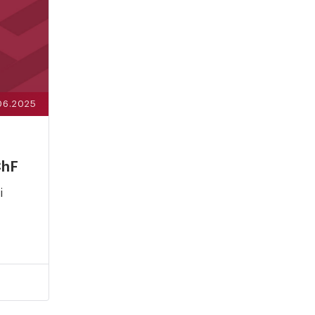
06.2025
ChF
i