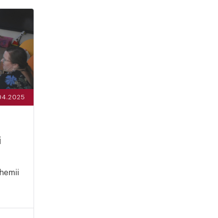
04.2025
i
hemii