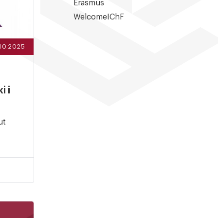
Erasmus
WelcomeIChF
.10.2025
i i
ut