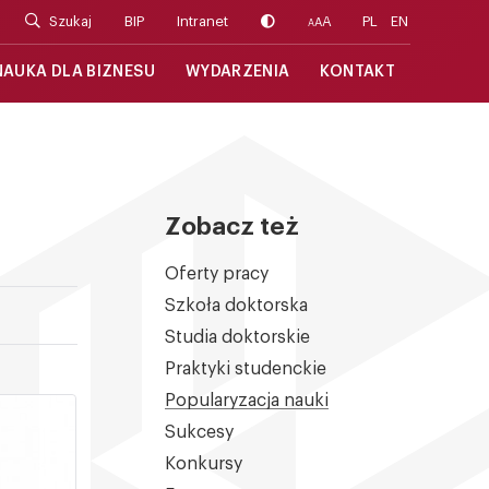
Szukaj
BIP
Intranet
A
PL
EN
A
A
NAUKA DLA BIZNESU
WYDARZENIA
KONTAKT
Zobacz też
Oferty pracy
Szkoła doktorska
Studia doktorskie
Praktyki studenckie
Popularyzacja nauki
Sukcesy
Konkursy