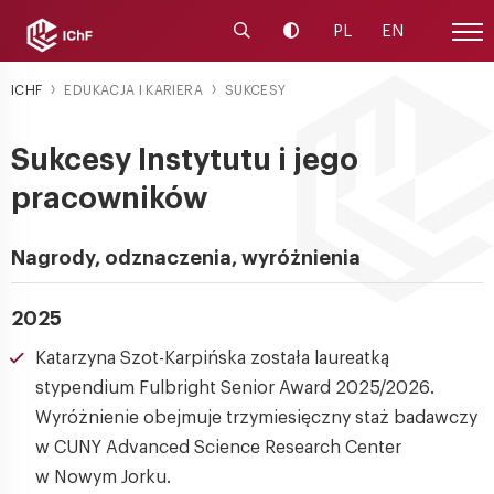
Uruchom wyszukiwarkę
Zmień kontrast
PL
EN
Menu
ICHF
EDUKACJA I KARIERA
SUKCESY
Sukcesy Instytutu i jego
pracowników
Nagrody, odznaczenia, wyróżnienia
2025
Katarzyna Szot-Karpińska została laureatką
stypendium Fulbright Senior Award 2025/2026.
Wyróżnienie obejmuje trzymiesięczny staż badawczy
w CUNY Advanced Science Research Center
w Nowym Jorku.