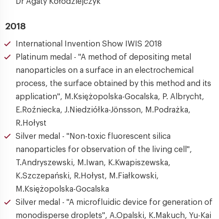
Dr Agaty Kołodziejczyk
2018
International Invention Show IWIS 2018
Platinum medal - "A method of depositing metal
nanoparticles on a surface in an electrochemical
process, the surface obtained by this method and its
application", M.Księżopolska-Gocalska, P. Albrycht,
E.Roźniecka, J.Niedziółka-Jönsson, M.Podrażka,
R.Hołyst
Silver medal - "Non-toxic fluorescent silica
nanoparticles for observation of the living cell",
T.Andryszewski, M.Iwan, K.Kwapiszewska,
K.Szczepański, R.Hołyst, M.Fiałkowski,
M.Księżopolska-Gocalska
Silver medal - "A microfluidic device for generation of
monodisperse droplets", A.Opalski, K.Makuch, Yu-Kai