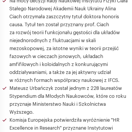
Na mocy decyzji Rady Naukowej Instytutu Fizyki Ciała
Stałego Narodowej Akademii Nauk Ukrainy Alina
Ciach otrzymała zaszczytny tytuł doktora honoris
causa. Tytuł ten został przyznany prof. Ciach
za rozwój teorii funkcjonału gęstości dla układów
niejednorodnych z fluktuacjami w skali
mezoskopowej, za istotne wyniki w teorii przejść
fazowych w cieczach jonowych, układach
amfifilowych i koloidalnych z konkurującymi
oddziaływaniami, a także za jej aktywny udział
w różnych formach współpracy naukowej z IFCS.
Mateusz Urbańczyk został jednym z 228 laureatów
Stypendium dla Młodych Naukowców, które co roku
przyznaje Ministerstwo Nauki i Szkolnictwa
Wyższego.
Komisja Europejska potwierdziła wyróżnienie "HR
Excellence in Research" przyznane Instytutowi