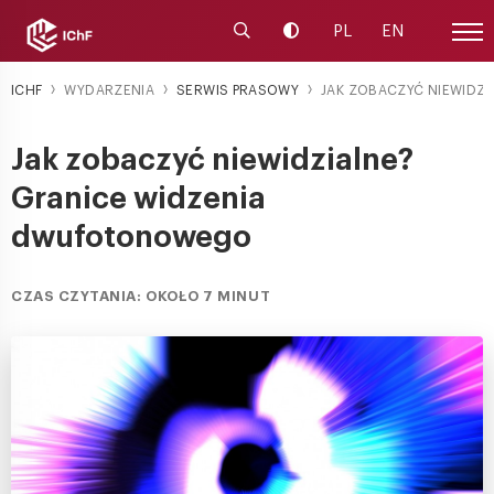
Uruchom wyszukiwarkę
Zmień kontrast
PL
EN
Menu
ICHF
WYDARZENIA
SERWIS PRASOWY
JAK ZOBACZYĆ NIEWIDZIA
Jak zobaczyć niewidzialne?
Granice widzenia
dwufotonowego
CZAS CZYTANIA: OKOŁO 7 MINUT