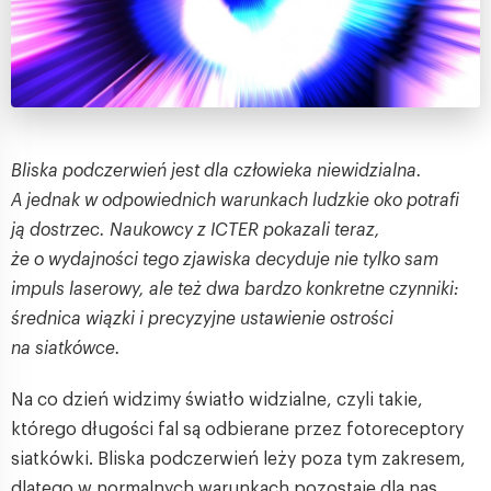
Bliska podczerwień jest dla człowieka niewidzialna.
A jednak w odpowiednich warunkach ludzkie oko potrafi
ją dostrzec. Naukowcy z ICTER pokazali teraz,
że o wydajności tego zjawiska decyduje nie tylko sam
impuls laserowy, ale też dwa bardzo konkretne czynniki:
średnica wiązki i precyzyjne ustawienie ostrości
na siatkówce.
Na co dzień widzimy światło widzialne, czyli takie,
którego długości fal są odbierane przez fotoreceptory
siatkówki. Bliska podczerwień leży poza tym zakresem,
dlatego w normalnych warunkach pozostaje dla nas