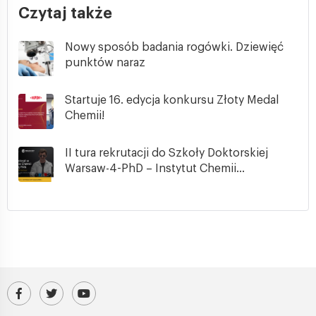
Czytaj także
Nowy sposób badania rogówki. Dziewięć
punktów naraz
Startuje 16. edycja konkursu Złoty Medal
Chemii!
II tura rekrutacji do Szkoły Doktorskiej
Warsaw-4-PhD – Instytut Chemii...
Odwiedź nasz profil na Facebooku
Profil IChF PAN na platformie X (Twitter)
Kanał IChF PAN w serwisie YouTube