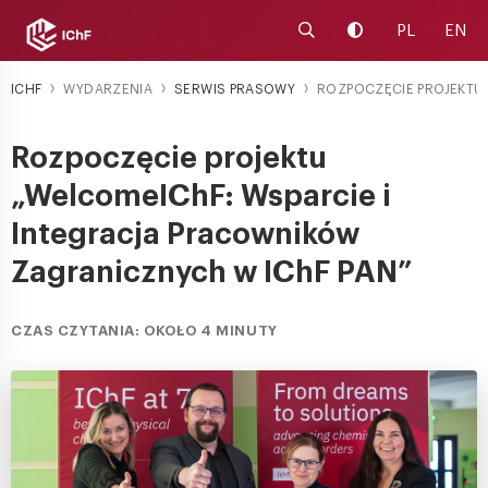
Uruchom wyszukiwarkę
Zmień kontrast
PL
EN
ICHF
WYDARZENIA
SERWIS PRASOWY
ROZPOCZĘCIE PROJEKTU „
Rozpoczęcie projektu
„WelcomeIChF: Wsparcie i
Integracja Pracowników
Zagranicznych w IChF PAN”
CZAS CZYTANIA: OKOŁO 4 MINUTY