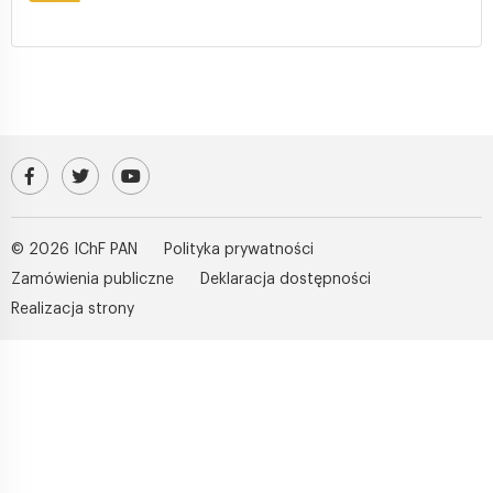
Odwiedź nasz profil na Facebooku
Profil IChF PAN na platformie X (Twitter)
Kanał IChF PAN w serwisie YouTube
© 2026 IChF PAN
Polityka prywatności
Zamówienia publiczne
Deklaracja dostępności
Realizacja strony