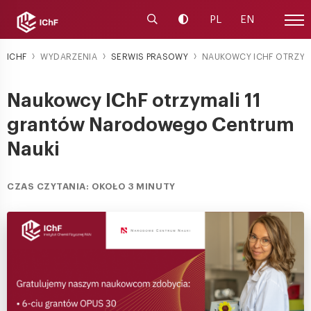
Uruchom wyszukiwarkę
Zmień kontrast
PL
EN
Menu
ICHF
WYDARZENIA
SERWIS PRASOWY
NAUKOWCY ICHF OTRZYM
Naukowcy IChF otrzymali 11
grantów Narodowego Centrum
Nauki
CZAS CZYTANIA: OKOŁO 3 MINUTY