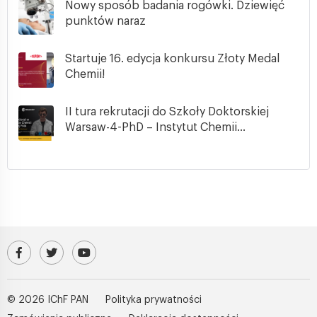
Nowy sposób badania rogówki. Dziewięć
punktów naraz
Startuje 16. edycja konkursu Złoty Medal
Chemii!
II tura rekrutacji do Szkoły Doktorskiej
Warsaw-4-PhD – Instytut Chemii...
Odwiedź nasz profil na Facebooku
Profil IChF PAN na platformie X (Twitter)
Kanał IChF PAN w serwisie YouTube
© 2026 IChF PAN
Polityka prywatności