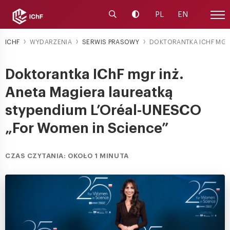
Uruchom wyszukiwarkę
Zmień kontrast
PL
EN
Menu
ICHF
WYDARZENIA
SERWIS PRASOWY
DOKTORANTKA ICHF MGR I
Doktorantka IChF mgr inż.
Aneta Magiera laureatką
stypendium L’Oréal-UNESCO
„For Women in Science”
CZAS CZYTANIA: OKOŁO 1 MINUTA