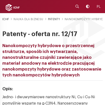
Uruchom wyszuk
Zmień kon
PL
ICHF
NAUKA DLA BIZNESU
PATENTY
NANOKOMPOZYTY HYBRYDOW
Patenty - oferta nr. 12/17
Nanokompozyty hybrydowe o przestrzennej
strukturze, sposób ich wytwarzania,
nanostrukturalne czujniki zawierające jako
materiał anodowy na elektrodzie pracującej
nanokompozyty hybrydowe oraz zastosowanie
tych nanokompozytów hybrydowych
Opis:
Jedno- i dwuwymiarowe nanostruktury Ni, Cu i Cu-Ni
pomyślnie wsparte na g-C3N4. Nanoseryzowany