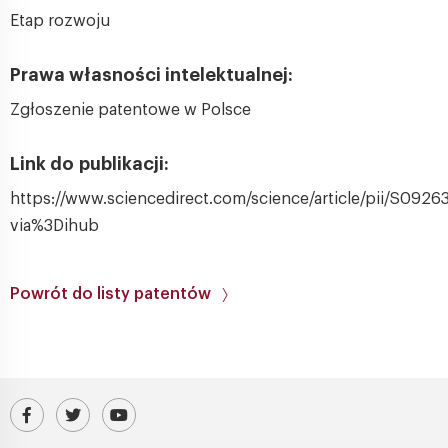
Etap rozwoju
Prawa własności intelektualnej:
Zgłoszenie patentowe w Polsce
Link do publikacji:
https://www.sciencedirect.com/science/article/pii/S092
via%3Dihub
Powrót do listy patentów
Odwiedź nasz profil na Facebooku
Profil IChF PAN na platformie X (Twitter)
Kanał IChF PAN w serwisie YouTube