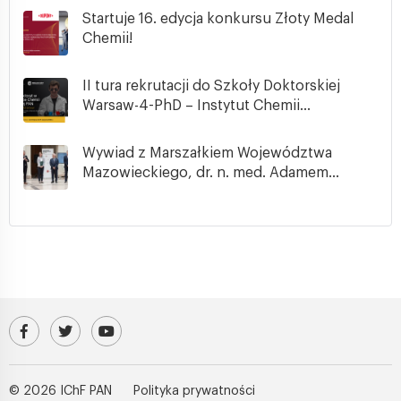
Startuje 16. edycja konkursu Złoty Medal
Chemii!
II tura rekrutacji do Szkoły Doktorskiej
Warsaw-4-PhD – Instytut Chemii...
Wywiad z Marszałkiem Województwa
Mazowieckiego, dr. n. med. Adamem...
Odwiedź nasz profil na Facebooku
Profil IChF PAN na platformie X (Twitter)
Kanał IChF PAN w serwisie YouTube
© 2026 IChF PAN
Polityka prywatności