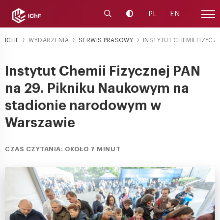
Uruchom wyszukiwarkę
Zmień kontrast
PL
EN
Menu
ICHF
WYDARZENIA
SERWIS PRASOWY
INSTYTUT CHEMII FIZYCZNE
Instytut Chemii Fizycznej PAN
na 29. Pikniku Naukowym na
stadionie narodowym w
Warszawie
CZAS CZYTANIA: OKOŁO 7 MINUT