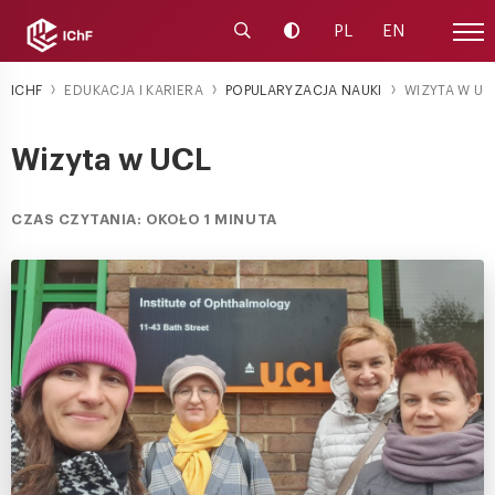
Uruchom wyszukiwarkę
Zmień kontrast
PL
EN
Menu
ICHF
EDUKACJA I KARIERA
POPULARYZACJA NAUKI
WIZYTA W UC
Wizyta w UCL
CZAS CZYTANIA: OKOŁO 1 MINUTA