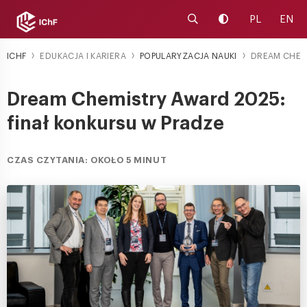
Uruchom wyszukiwarkę
Zmień kontrast
PL
EN
ICHF
EDUKACJA I KARIERA
POPULARYZACJA NAUKI
DREAM CHEMI
Dream Chemistry Award 2025:
finał konkursu w Pradze
CZAS CZYTANIA: OKOŁO 5 MINUT