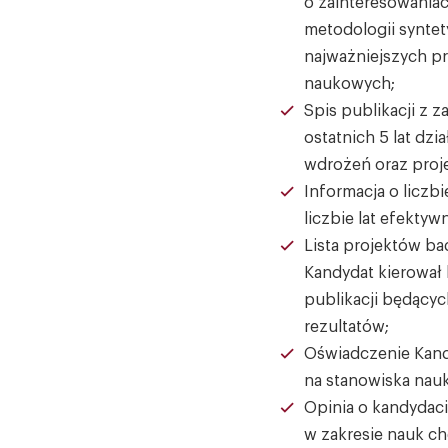
o zainteresowania
metodologii synte
najważniejszych pr
naukowych;
Spis publikacji z 
ostatnich 5 lat dz
wdrożeń oraz proj
Informacja o liczb
liczbie lat efekty
Lista projektów ba
Kandydat kierował
publikacji będącyc
rezultatów;
Oświadczenie Kand
na stanowiska nau
Opinia o kandydac
w zakresie nauk c