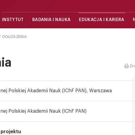
INSTYTUT
BADANIA I NAUKA
EDUKACJA I KARIERA
Y OGŁOSZENIA
ia
Dr
znej Polskiej Akademii Nauk (IChF PAN), Warszawa
znej Polskiej Akademii Nauk (IChF PAN)
 projektu