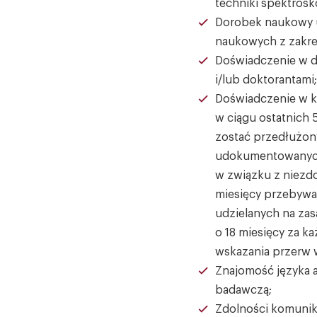
techniki spektros
Dorobek naukowy 
naukowych z zakres
Doświadczenie w d
i/lub doktorantami
Doświadczenie w 
w ciągu ostatnich 
zostać przedłużon
udokumentowanych 
w związku z niezd
miesięcy przebywa
udzielanych na zas
o 18 miesięcy za k
wskazania przerw w
Znajomość języka a
badawczą;
Zdolności komunika