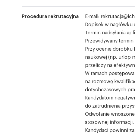
Procedura rekrutacyjna
E-mail:
rekrutacja@ich
Dopisek w nagłówku e-
Termin nadsyłania apli
Przewidywany termin r
Przy ocenie dorobku 
naukowej (np. urlop m
przeliczy na efektywn
W ramach postępowan
na rozmowę kwalifika
dotychczasowych prac
Kandydatom negatywn
do zatrudnienia przy
Odwołanie wnoszone je
stosownej informacji.
Kandydaci powinni z