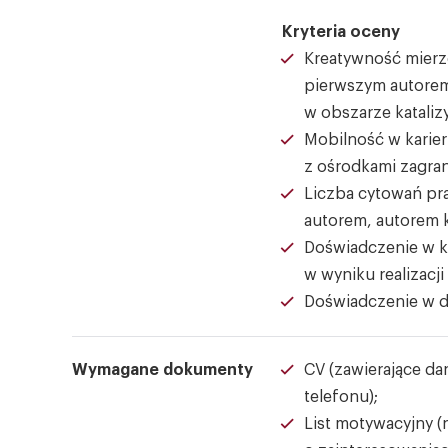
Kryteria oceny
Kreatywność mierzo
pierwszym autorem
w obszarze kataliz
Mobilność w karie
z ośrodkami zagran
Liczba cytowań pra
autorem, autorem
Doświadczenie w k
w wyniku realizacj
Doświadczenie w dz
Wymagane dokumenty
CV (zawierające da
telefonu);
List motywacyjny (