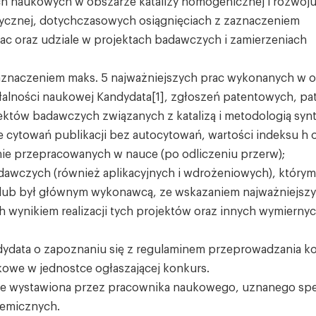
ch naukowych w obszarze katalizy homogenicznej i rozwoj
tycznej, dotychczasowych osiągnięciach z zaznaczeniem
ac oraz udziale w projektach badawczych i zamierzeniach
zaznaczeniem maks. 5 najważniejszych prac wykonanych w o
iałalności naukowej Kandydata[1], zgłoszeń patentowych, pa
ektów badawczych związanych z katalizą i metodologią synt
ie cytowań publikacji bez autocytowań, wartości indeksu h 
wnie przepracowanych w nauce (po odliczeniu przerw);
dawczych (również aplikacyjnych i wdrożeniowych), którym
 lub był głównym wykonawcą, ze wskazaniem najważniejsz
h wynikiem realizacji tych projektów oraz innych wymierny
ydata o zapoznaniu się z regulaminem przeprowadzania 
kowe w jednostce ogłaszającej konkurs.
ie wystawiona przez pracownika naukowego, uznanego spec
hemicznych.