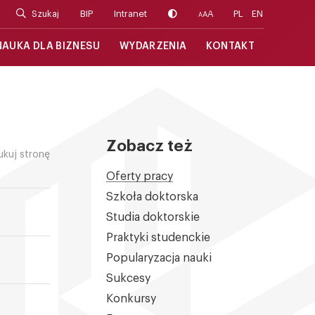
Szukaj
BIP
Intranet
A
PL
EN
A
A
NAUKA DLA BIZNESU
WYDARZENIA
KONTAKT
Zobacz też
ukuj stronę
Oferty pracy
Szkoła doktorska
Studia doktorskie
Praktyki studenckie
Popularyzacja nauki
Sukcesy
Konkursy