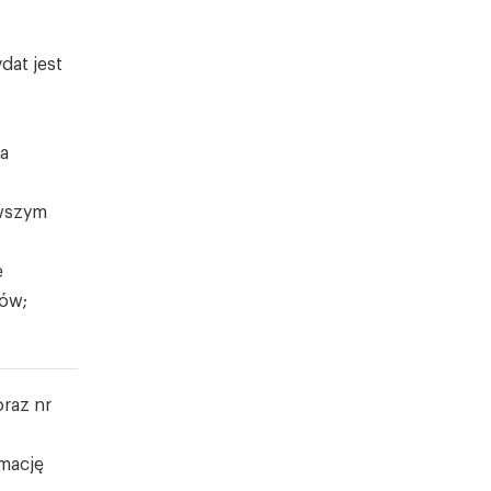
dat jest
ca
rwszym
e
tów;
oraz nr
rmację