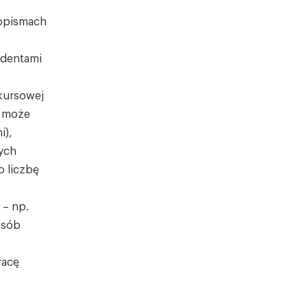
opismach
udentami
kursowej
n może
i),
ych
o liczbę
 – np.
osób
racę