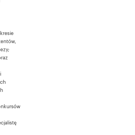
u
kresie
tentów,
ezy;
oraz
i
ych
ch
konkursów
jalistę