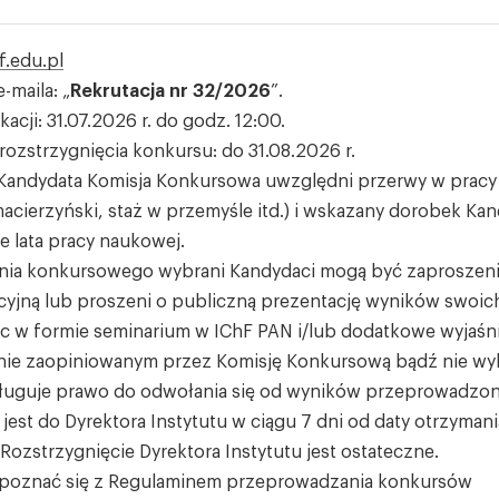
f.edu.pl
maila: „
Rekrutacja nr 32/2026
”.
kacji: 31.07.2026 r. do godz. 12:00.
ozstrzygnięcia konkursu: do 31.08.2026 r.
Kandydata Komisja Konkursowa uwzględni przerwy w pracy
acierzyński, staż w przemyśle itd.) i wskazany dorobek Ka
e lata pracy naukowej.
ia konkursowego wybrani Kandydaci mogą być zaproszen
cyjną lub proszeni o publiczną prezentację wyników swoic
 w formie seminarium w IChF PAN i/lub dodatkowe wyjaśni
ie zaopiniowanym przez Komisję Konkursową bądź nie w
sługuje prawo do odwołania się od wyników przeprowadzon
st do Dyrektora Instytutu w ciągu 7 dni od daty otrzymani
 Rozstrzygnięcie Dyrektora Instytutu jest ostateczne.
apoznać się z Regulaminem przeprowadzania konkursów