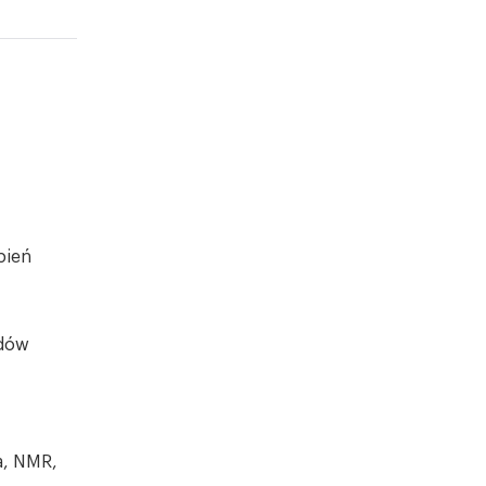
pień
adów
a, NMR,