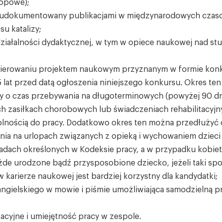
kopowe);
udokumentowany publikacjami w międzynarodowych czas
u katalizy;
ziałalności dydaktycznej, w tym w opiece naukowej nad st
;
kierowaniu projektem naukowym przyznanym w formie kon
5 lat przed datą ogłoszenia niniejszego konkursu. Okres te
y o czas przebywania na długoterminowych (powyżej 90 dn
zasiłkach chorobowych lub świadczeniach rehabilitacyjn
olnością do pracy. Dodatkowo okres ten można przedłużyć 
nia na urlopach związanych z opieką i wychowaniem dzieci
adach określonych w Kodeksie pracy, a w przypadku kobiet
ażde urodzone bądź przysposobione dziecko, jeżeli taki sp
 karierze naukowej jest bardziej korzystny dla kandydatki;
ngielskiego w mowie i piśmie umożliwiająca samodzielną p
cyjne i umiejętność pracy w zespole.