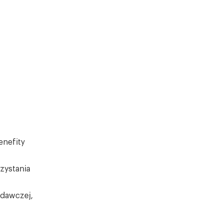
enefity
zystania
badawczej,