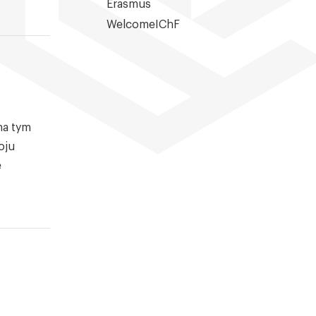
Erasmus
WelcomeIChF
na tym
oju
e