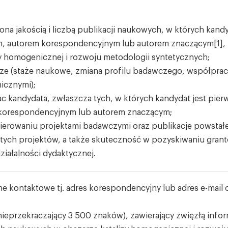
na jakością i liczbą publikacji naukowych, w których kandy
, autorem korespondencyjnym lub autorem znaczącym[1],
y homogenicznej i rozwoju metodologii syntetycznych;
rze (staże naukowe, zmiana profilu badawczego, współpra
icznymi);
c kandydata, zwłaszcza tych, w których kandydat jest pie
 korespondencyjnym lub autorem znaczącym;
ierowaniu projektami badawczymi oraz publikacje powstał
i tych projektów, a także skuteczność w pozyskiwaniu gran
iałalności dydaktycznej.
ne kontaktowe tj. adres korespondencyjny lub adres e-mail 
nieprzekraczający 3 500 znaków), zawierający zwięzłą info