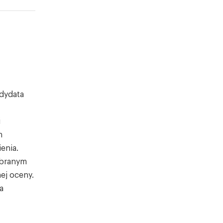
ndydata
i
h
enia.
ybranym
ej oceny.
a