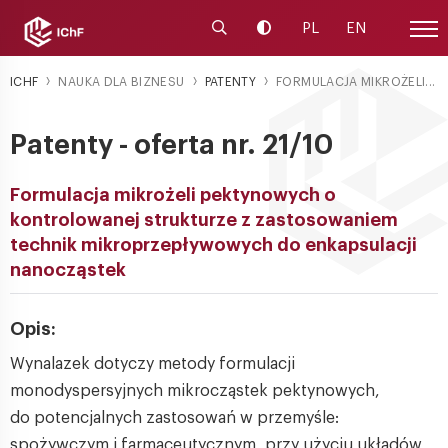
Uruchom wyszukiwarkę
Zmień kontrast
PL
EN
Menu
ICHF
NAUKA DLA BIZNESU
PATENTY
FORMULACJA MIKROŻELI...
Patenty - oferta nr. 21/10
Formulacja mikrożeli pektynowych o
kontrolowanej strukturze z zastosowaniem
technik mikroprzepływowych do enkapsulacji
nanocząstek
Opis:
Wynalazek dotyczy metody formulacji
monodyspersyjnych mikrocząstek pektynowych,
do potencjalnych zastosowań w przemyśle:
spożywczym i farmaceutycznym, przy użyciu układów