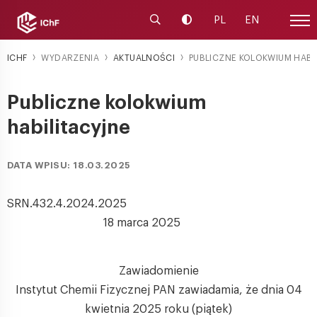
Uruchom wyszukiwarkę
Zmień kontrast
PL
EN
Menu
ICHF
WYDARZENIA
AKTUALNOŚCI
PUBLICZNE KOLOKWIUM HABI
Publiczne kolokwium
habilitacyjne
DATA WPISU: 18.03.2025
SRN.432.4.2024.2025
18 marca 2025
Zawiadomienie
Instytut Chemii Fizycznej PAN zawiadamia, że dnia 04
kwietnia 2025 roku (piątek)