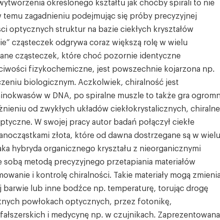
ytworzenia określonego kształtu jak choćby spirali to nie
w temu zagadnieniu podejmując się próby precyzyjnej
ści optycznych struktur na bazie ciekłych kryształów
enie” cząsteczek odgrywa coraz większą rolę w wielu
rzane cząsteczek, które choć pozornie identyczne
aściwości fizykochemiczne, jest powszechnie kojarzona np.
zeniu biologicznym. Aczkolwiek, chiralność jest
nokwasów w DNA, po spiralne muszle to także gra ogrom
nieniu od zwykłych układów ciekłokrystalicznych, chiralne
tyczne. W swojej pracy autor badań połączył ciekłe
nanocząstkami złota, które od dawna dostrzegane są w wiel
Taka hybryda organicznego kryształu z nieorganicznymi
e sobą metodą precyzyjnego przetapiania materiałów
owanie i kontrolę chiralności. Takie materiały mogą zmieni
j barwie lub inne bodźce np. temperaturę, torując drogę
ntnych powłokach optycznych, przez fotonikę,
ałszerskich i medycynę np. w czujnikach. Zaprezentowana