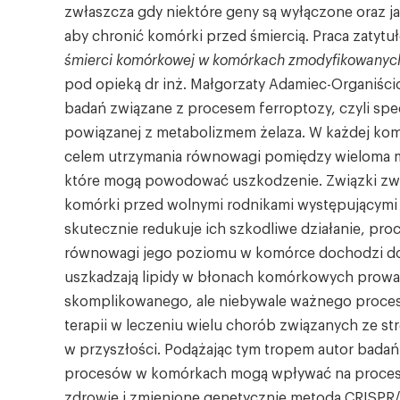
zwłaszcza gdy niektóre geny są wyłączone oraz
aby chronić komórki przed śmiercią. Praca zatyt
śmierci komórkowej w komórkach zmodyfikowanych 
pod opieką dr inż. Małgorzaty Adamiec-Organiści
badań związane z procesem ferroptozy, czyli spe
powiązanej z metabolizmem żelaza. W każdej kom
celem utrzymania równowagi pomiędzy wieloma mol
które mogą powodować uszkodzenie. Związki zwan
komórki przed wolnymi rodnikami występującymi 
skutecznie redukuje ich szkodliwe działanie, pro
równowagi jego poziomu w komórce dochodzi do 
uszkadzają lipidy w błonach komórkowych prowad
skomplikowanego, ale niebywale ważnego proce
terapii w leczeniu wielu chorób związanych ze
w przyszłości. Podążając tym tropem autor badań 
procesów w komórkach mogą wpływać na proces 
zdrowie i zmienione genetycznie metodą CRISPR/C