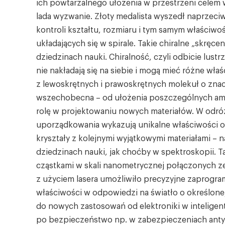
ich powtarzalnego ułożenia w przestrzeni celem w
lada wyzwanie. Złoty medalista wyszedł naprzeci
kontroli kształtu, rozmiaru i tym samym właściwo
układających się w spirale. Takie chiralne „skręc
dziedzinach nauki. Chiralność, czyli odbicie lust
nie nakładają się na siebie i mogą mieć różne wł
z lewoskrętnych i prawoskrętnych molekuł o znac
wszechobecna – od ułożenia poszczególnych ami
rolę w projektowaniu nowych materiałów. W odróż
uporządkowania wykazują unikalne właściwości op
kryształy z kolejnymi wyjątkowymi materiałami – 
dziedzinach nauki, jak choćby w spektroskopii. 
cząstkami w skali nanometrycznej połączonych z
z użyciem lasera umożliwiło precyzyjne zaprogram
właściwości w odpowiedzi na światło o określone
do nowych zastosowań od elektroniki w intelige
po bezpieczeństwo np. w zabezpieczeniach antyf