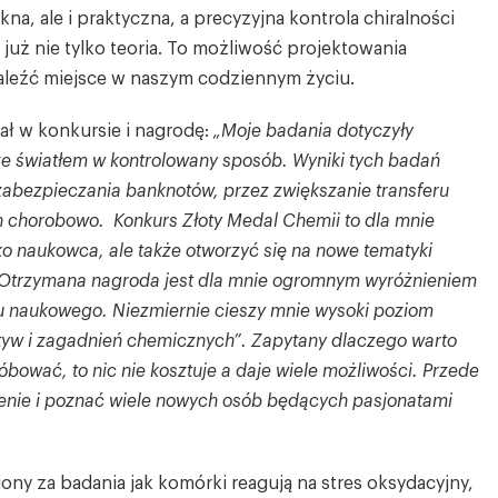
kna, ale i praktyczna, a precyzyjna kontrola chiralności
uż nie tylko teoria. To możliwość projektowania
aleźć miejsce w naszym codziennym życiu.
iał w konkursie i nagrodę:
„Moje badania dotyczyły
ze światłem w kontrolowany sposób. Wyniki tych badań
abezpieczania banknotów, przez zwiększanie transferu
 chorobowo. Konkurs Złoty Medal Chemii to dla mnie
ako naukowca, ale także otworzyć się na nowe tematyki
 Otrzymana nagroda jest dla mnie ogromnym wyróżnieniem
ju naukowego. Niezmiernie cieszy mnie wysoki poziom
yw i zagadnień chemicznych”. Zapytany dlaczego warto
bować, to nic nie kosztuje a daje wiele możliwości. Przede
nie i poznać wiele nowych osób będących pasjonatami
ony za badania jak komórki reagują na stres oksydacyjny,