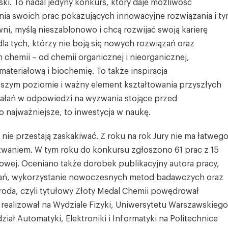
i. To nadal jedyny konkurs, który daje możliwość
ia swoich prac pokazujących innowacyjne rozwiązania i t
wni, myślą nieszablonowo i chcą rozwijać swoją karierę
la tych, którzy nie boją się nowych rozwiązań oraz
 chemii – od chemii organicznej i nieorganicznej,
ateriałową i biochemię. To także inspiracja
zym poziomie i ważny element kształtowania przyszłych
łań w odpowiedzi na wyzwania stojące przed
najważniejsze, to inwestycja w naukę.
nie przestają zaskakiwać. Z roku na rok Jury nie ma łatweg
yzwaniem. W tym roku do konkursu zgłoszono 61 prac z 15
owej. Oceniano także dorobek publikacyjny autora pracy,
ań, wykorzystanie nowoczesnych metod badawczych oraz
oda, czyli tytułowy Złoty Medal Chemii powędrował
ealizował na Wydziale Fizyki, Uniwersytetu Warszawskiego
iał Automatyki, Elektroniki i Informatyki na Politechnice