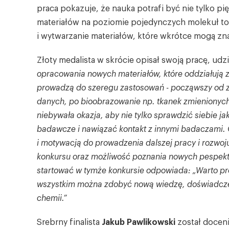
praca pokazuje, że nauka potrafi być nie tylko pię
materiałów na poziomie pojedynczych molekuł to j
i wytwarzanie materiałów, które wkrótce mogą zn
Złoty medalista w skrócie opisał swoją pracę, udz
opracowania nowych materiałów, które oddziałują 
prowadzą do szeregu zastosowań - począwszy od z
danych, po bioobrazowanie np. tkanek zmienionych
niebywała okazja, aby nie tylko sprawdzić siebie j
badawcze i nawiązać kontakt z innymi badaczami.
i motywacją do prowadzenia dalszej pracy i rozwo
konkursu oraz możliwość poznania nowych pespekt
startować w tymże konkursie odpowiada: „Warto pró
wszystkim można zdobyć nową wiedzę, doświadcze
chemii.”
Srebrny finalista
Jakub Pawlikowski
został doceni