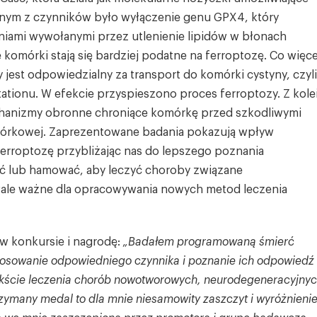
dnym z czynników było wyłączenie genu GPX4, który
niami wywołanymi przez utlenienie lipidów w błonach
mórki stają się bardziej podatne na ferroptozę. Co więce
jest odpowiedzialny za transport do komórki cystyny, czyli
tationu. W efekcie przyspieszono proces ferroptozy. Z kole
anizmy obronne chroniące komórkę przed szkodliwymi
órkowej. Zaprezentowane badania pokazują wpływ
rroptozę przybliżając nas do lepszego poznania
ć lub hamować, aby leczyć choroby związane
ywale ważne dla opracowywania nowych metod leczenia
 w konkursie i nagrodę:
„Badałem programowaną śmierć
tosowanie odpowiedniego czynnika i poznanie ich odpowiedź
tekście leczenia chorób nowotworowych, neurodegeneracyjny
ymany medal to dla mnie niesamowity zaszczyt i wyróżnienie