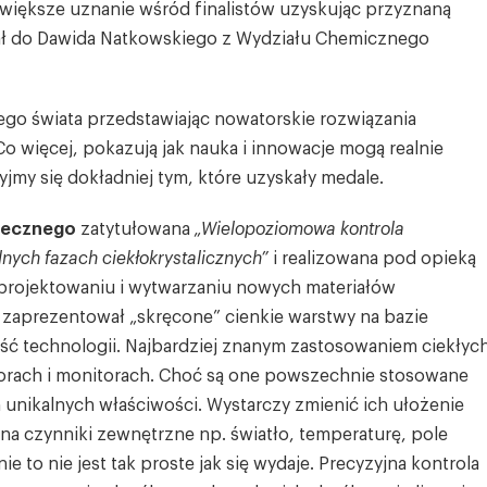
jwiększe uznanie wśród finalistów uzyskując przyznaną
ał do Dawida Natkowskiego z Wydziału Chemicznego
go świata przedstawiając nowatorskie rozwiązania
Co więcej, pokazują jak nauka i innowacje mogą realnie
yjmy się dokładniej tym, które uzyskały medale.
zecznego
zatytułowana
„Wielopoziomowa kontrola
nych fazach ciekłokrystalicznych”
i realizowana pod opieką
 projektowaniu i wytwarzaniu nowych materiałów
 zaprezentował „skręcone” cienkie warstwy na bazie
ość technologii. Najbardziej znanym zastosowaniem ciekłyc
zorach i monitorach. Choć są one powszechnie stosowane
h unikalnych właściwości. Wystarczy zmienić ich ułożenie
na czynniki zewnętrzne np. światło, temperaturę, pole
e to nie jest tak proste jak się wydaje. Precyzyjna kontrola