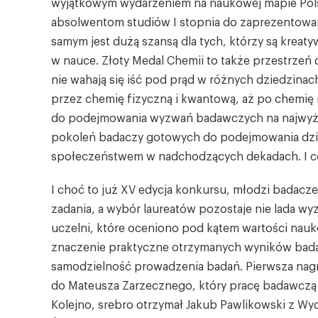
wyjątkowym wydarzeniem na naukowej mapie Polsk
absolwentom studiów I stopnia do zaprezentowan
samym jest dużą szansą dla tych, którzy są kreaty
w nauce. Złoty Medal Chemii to także przestrzeń d
nie wahają się iść pod prąd w różnych dziedzinach
przez chemię fizyczną i kwantową, aż po chemię m
do podejmowania wyzwań badawczych na najwyżs
pokoleń badaczy gotowych do podejmowania dzia
społeczeństwem w nadchodzących dekadach. I co 
I choć to już XV edycja konkursu, młodzi badacze 
zadania, a wybór laureatów pozostaje nie lada w
uczelni, które oceniono pod kątem wartości nauk
znaczenie praktyczne otrzymanych wyników bad
samodzielność prowadzenia badań. Pierwsza nagr
do Mateusza Zarzecznego, który pracę badawczą r
Kolejno, srebro otrzymał Jakub Pawlikowski z Wydz