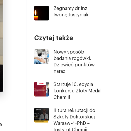
Żegnamy dr inż.
Iwonę Justyniak
Czytaj także
Nowy sposób
badania rogówki.
Dziewięć punktów
naraz
Startuje 16. edycja
konkursu Złoty Medal
Chemii!
II tura rekrutacji do
Szkoły Doktorskiej
Warsaw-4-PhD –
e
Instytut Chemii...