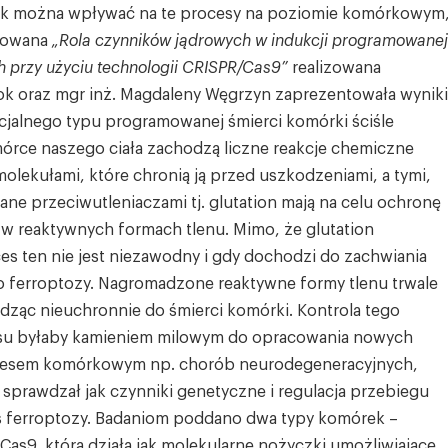
 jak można wpływać na te procesy na poziomie komórkowym
ułowana
„Rola czynników jądrowych w indukcji programowanej
przy użyciu technologii CRISPR/Cas9”
realizowana
ok oraz mgr inż. Magdaleny Węgrzyn zaprezentowała wyniki
cjalnego typu programowanej śmierci komórki ściśle
órce naszego ciała zachodzą liczne reakcje chemiczne
ekułami, które chronią ją przed uszkodzeniami, a tymi,
e przeciwutleniaczami tj. glutation mają na celu ochronę
w reaktywnych formach tlenu. Mimo, że glutation
ces ten nie jest niezawodny i gdy dochodzi do zachwiania
ferroptozy. Nagromadzone reaktywne formy tlenu trwale
ząc nieuchronnie do śmierci komórki. Kontrola tego
su byłaby kamieniem milowym do opracowania nowych
 stresem komórkowym np. chorób neurodegeneracyjnych,
sprawdzał jak czynniki genetyczne i regulacja przebiegu
ferroptozy. Badaniom poddano dwa typy komórek –
as9, która działa jak molekularne nożyczki umożliwiające