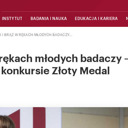
INSTYTUT
BADANIA I NAUKA
EDUKACJA I KARIERA
 I BRĄZ W RĘKACH MŁODYCH BADACZY...
w rękach młodych badaczy 
konkursie Złoty Medal