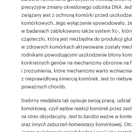
precyzyjne zmiany określonego odcinka DNA. Je
związany jest z ochroną komórki przed uszkodze
komórkowych. Jego wyłączenie spowodowało, że ko
w badaniach zablokowano także system Xc-, który 
cząsteczki, która jest niezbędna do produkcji glu
w zdrowych komórkach aktywowane zostały mech
rodnikami powodującymi uszkodzenie błony kom
konkretnych genów na mechanizmy obronne na fe
i zrozumienia, które mechanizmy warto wzmacnia
z nieprawidłową śmiercią komórek. Jest to nieb
poważnych chorób.
Srebrny medalista tak opisuje swoją pracę, udział
komórkową, czyli wpływ reakcji komórek przez zas
na stres oksydacyjny. Jest to bardzo ważne w kon
oraz innych zaburzeń homeostazy komórkowej. Otrz