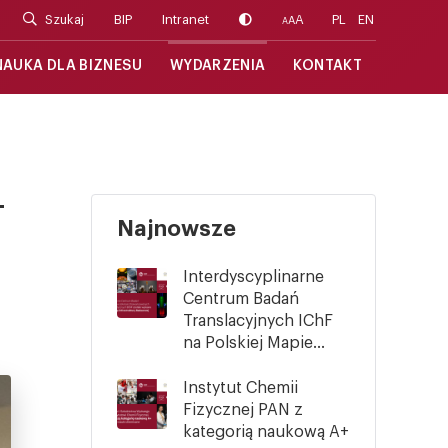
Szukaj
BIP
Intranet
A
PL
EN
A
A
NAUKA DLA BIZNESU
WYDARZENIA
KONTAKT
–
Najnowsze
Interdyscyplinarne
Centrum Badań
Translacyjnych IChF
na Polskiej Mapie...
Instytut Chemii
Fizycznej PAN z
kategorią naukową A+