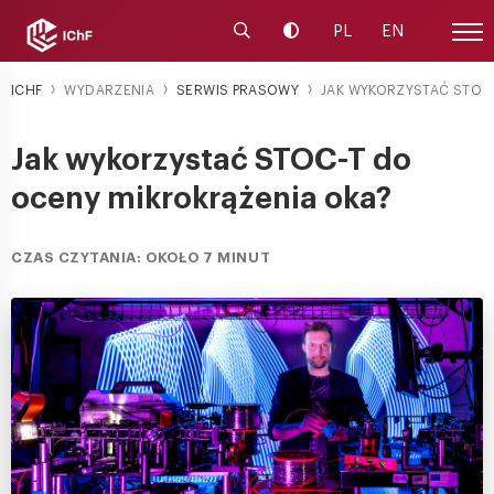
Uruchom wyszukiwarkę
Zmień kontrast
PL
EN
Menu
ICHF
WYDARZENIA
SERWIS PRASOWY
JAK WYKORZYSTAĆ STOC
Jak wykorzystać STOC-T do
oceny mikrokrążenia oka?
CZAS CZYTANIA: OKOŁO 7 MINUT