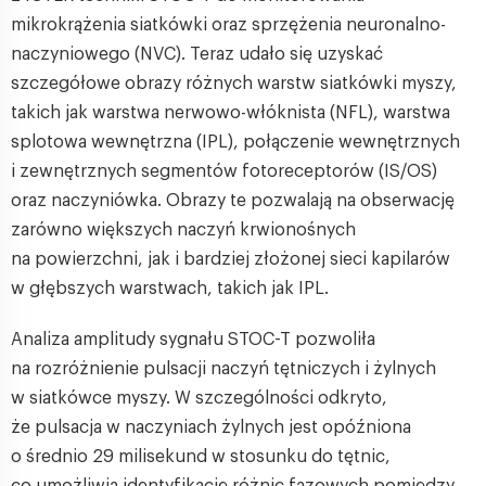
mikrokrążenia siatkówki oraz sprzężenia neuronalno-
naczyniowego (NVC). Teraz udało się uzyskać
szczegółowe obrazy różnych warstw siatkówki myszy,
takich jak warstwa nerwowo-włóknista (NFL), warstwa
splotowa wewnętrzna (IPL), połączenie wewnętrznych
i zewnętrznych segmentów fotoreceptorów (IS/OS)
oraz naczyniówka. Obrazy te pozwalają na obserwację
zarówno większych naczyń krwionośnych
na powierzchni, jak i bardziej złożonej sieci kapilarów
w głębszych warstwach, takich jak IPL.
Analiza amplitudy sygnału STOC-T pozwoliła
na rozróżnienie pulsacji naczyń tętniczych i żylnych
w siatkówce myszy. W szczególności odkryto,
że pulsacja w naczyniach żylnych jest opóźniona
o średnio 29 milisekund w stosunku do tętnic,
co umożliwia identyfikację różnic fazowych pomiędzy