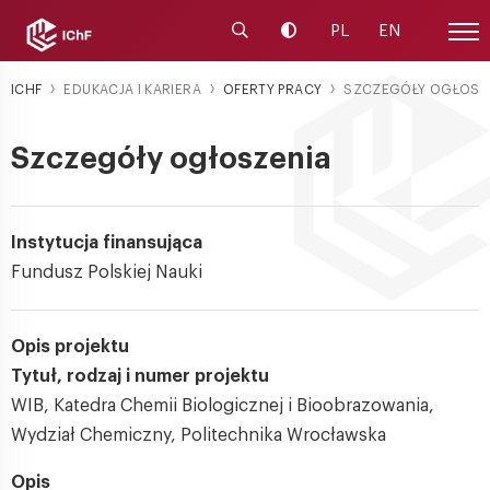
Uruchom wyszukiwarkę
Zmień kontrast
PL
EN
Menu
ICHF
EDUKACJA I KARIERA
OFERTY PRACY
SZCZEGÓŁY OGŁOSZ
Szczegóły ogłoszenia
Instytucja finansująca
Fundusz Polskiej Nauki
Opis projektu
Tytuł, rodzaj i numer projektu
WIB, Katedra Chemii Biologicznej i Bioobrazowania,
Wydział Chemiczny, Politechnika Wrocławska
Opis