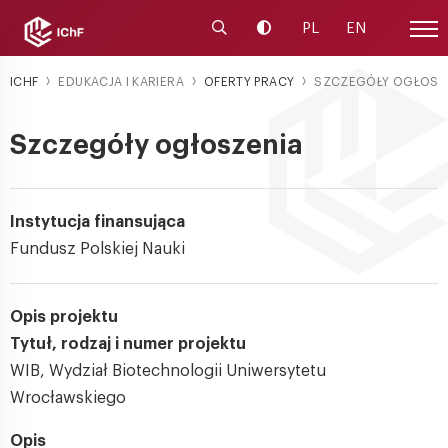
Uruchom wyszukiwarkę
Zmień kontrast
PL
EN
Menu
ICHF
EDUKACJA I KARIERA
OFERTY PRACY
SZCZEGÓŁY OGŁOSZ
Szczegóły ogłoszenia
Instytucja finansująca
Fundusz Polskiej Nauki
Opis projektu
Tytuł, rodzaj i numer projektu
WIB, Wydział Biotechnologii Uniwersytetu
Wrocławskiego
Opis