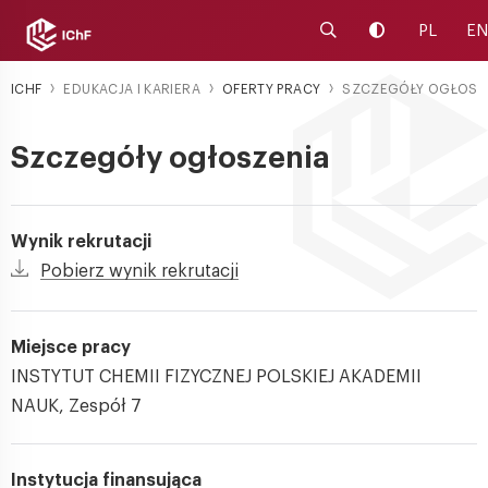
Uruchom wyszukiwa
Zmień kontra
PL
EN
ICHF
EDUKACJA I KARIERA
OFERTY PRACY
SZCZEGÓŁY OGŁOSZ
Szczegóły ogłoszenia
Wynik rekrutacji
Pobierz wynik rekrutacji
Miejsce pracy
INSTYTUT CHEMII FIZYCZNEJ POLSKIEJ AKADEMII
NAUK, Zespół 7
Instytucja finansująca