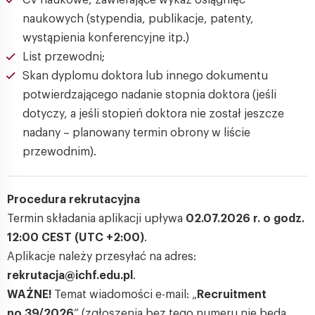
CV naukowe, zawierające wykaz osiągnięć
naukowych (stypendia, publikacje, patenty,
wystąpienia konferencyjne itp.)
List przewodni;
Skan dyplomu doktora lub innego dokumentu
potwierdzającego nadanie stopnia doktora (jeśli
dotyczy, a jeśli stopień doktora nie został jeszcze
nadany – planowany termin obrony w liście
przewodnim).
Procedura rekrutacyjna
Termin składania aplikacji upływa
02.07.2026 r. o godz.
12:00 CEST (UTC +2:00)
.
Aplikacje należy przesyłać na adres:
rekrutacja@ichf.edu.pl
.
WAŻNE!
Temat wiadomości e-mail: „
Recruitment
no 39/2026
” (zgłoszenia bez tego numeru nie będą