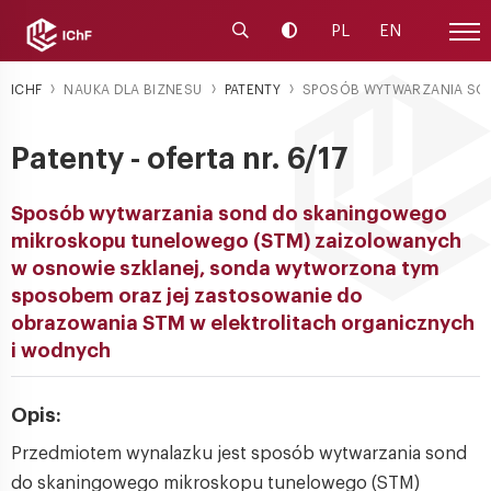
Uruchom wyszukiwarkę
Zmień kontrast
PL
EN
Menu
ICHF
NAUKA DLA BIZNESU
PATENTY
SPOSÓB WYTWARZANIA SON
Patenty - oferta nr. 6/17
Sposób wytwarzania sond do skaningowego
mikroskopu tunelowego (STM) zaizolowanych
w osnowie szklanej, sonda wytworzona tym
sposobem oraz jej zastosowanie do
obrazowania STM w elektrolitach organicznych
i wodnych
Opis:
Przedmiotem wynalazku jest sposób wytwarzania sond
do skaningowego mikroskopu tunelowego (STM)