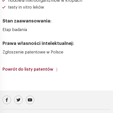
hodowla mikroorganizmów w kroplach
testy in vitro leków
Stan zaawansowania:
Etap badania
Prawa własności intelektualnej:
Zgłoszenie patentowe w Polsce
Powrót do listy patentów
Odwiedź nasz profil na Facebooku
Profil IChF PAN na platformie X (Twitter)
Kanał IChF PAN w serwisie YouTube