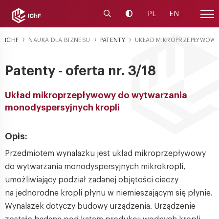
Uruchom wyszukiwarkę
Zmień kontrast
PL
EN
Menu
ICHF
NAUKA DLA BIZNESU
PATENTY
UKŁAD MIKROPRZEPŁYWOWY 
Patenty - oferta nr. 3/18
Układ mikroprzepływowy do wytwarzania
monodyspersyjnych kropli
Opis:
Przedmiotem wynalazku jest układ mikroprzepływowy
do wytwarzania monodyspersyjnych mikrokropli,
umożliwiający podział zadanej objętości cieczy
na jednorodne kropli płynu w niemieszającym się płynie.
Wynalazek dotyczy budowy urządzenia. Urządzenie