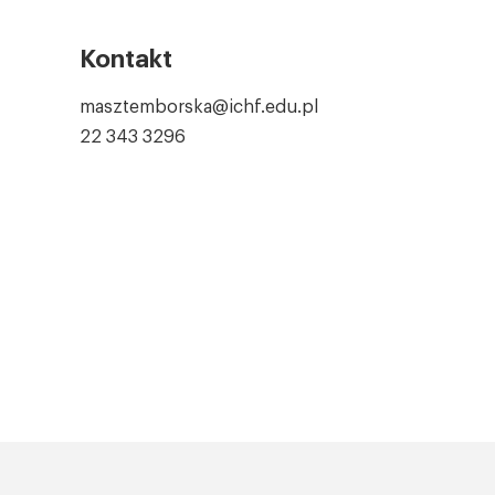
Kontakt
masztemborska@ichf.edu.pl
22 343 3296