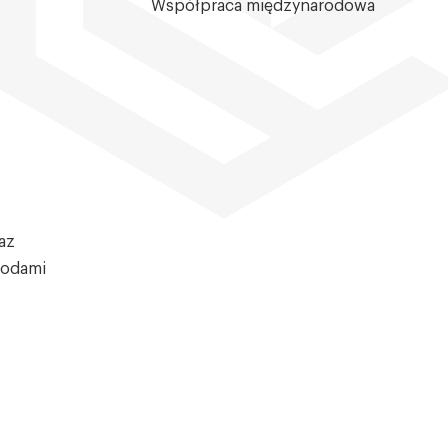
Współpraca międzynarodowa
az
todami