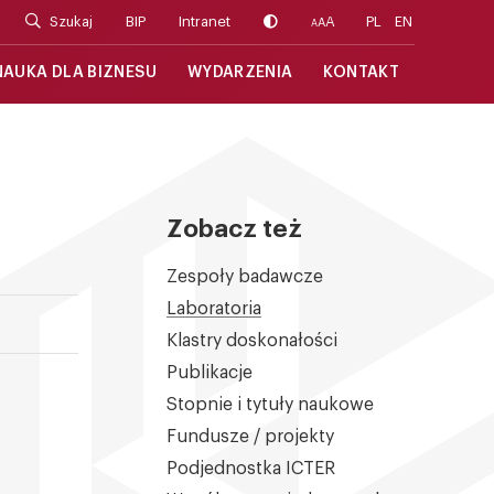
Szukaj
BIP
Intranet
A
PL
EN
A
A
NAUKA DLA BIZNESU
WYDARZENIA
KONTAKT
Zobacz też
Zespoły badawcze
Laboratoria
Klastry doskonałości
Publikacje
Stopnie i tytuły naukowe
Fundusze / projekty
Podjednostka ICTER