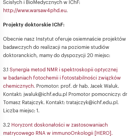
Ścisłych i BioMedycznych w IChF:
http://www.warsaw4phd.eu
.
Projekty doktorskie IChF:
Obecnie nasz Instytut oferuje osiemnaście projektów
badawczych do realizacji na poziomie studiów
doktoranckich, mamy do dyspozycji 20 miejsc:
3.1
Synergia metod NMR i spektroskopii optycznej
w badaniach fotochemii i fotostabilności związków
chemicznych.
Promotor: prof. dr hab. Jacek Waluk.
Kontakt: jwaluk@ichf.edu.pl Promotor pomocniczy: dr
Tomasz Ratajczyk. Kontakt: tratajczyk@ichf.edu.pl.
Liczba miejsc: 1.
3.2
Horyzont doskonałości w zastosowaniach
matrycowego RNA w immunoOnkologii [HERO].