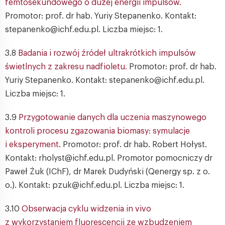
femtosekundowego o dużej energii impulsów.
Promotor: prof. dr hab. Yuriy Stepanenko. Kontakt:
stepanenko@ichf.edu.pl. Liczba miejsc: 1.
3.8
Badania i rozwój źródeł ultrakrótkich impulsów
świetlnych z zakresu nadfioletu.
Promotor: prof. dr hab.
Yuriy Stepanenko. Kontakt: stepanenko@ichf.edu.pl.
Liczba miejsc: 1.
3.9
Przygotowanie danych dla uczenia maszynowego
kontroli procesu zgazowania biomasy: symulacje
i eksperyment.
Promotor: prof. dr hab. Robert Hołyst.
Kontakt: rholyst@ichf.edu.pl. Promotor pomocniczy dr
Paweł Żuk (IChF), dr Marek Dudyński (Qenergy sp. z o.
o.). Kontakt: pzuk@ichf.edu.pl. Liczba miejsc: 1.
3.10
Obserwacja cyklu widzenia in vivo
z wykorzystaniem fluorescencji ze wzbudzeniem