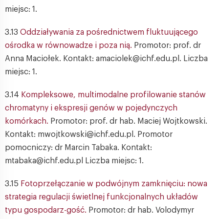
miejsc: 1.
3.13
Oddziaływania za pośrednictwem fluktuującego
ośrodka w równowadze i poza nią.
Promotor: prof. dr
Anna Maciołek. Kontakt: amaciolek@ichf.edu.pl. Liczba
miejsc: 1.
3.14
Kompleksowe, multimodalne profilowanie stanów
chromatyny i ekspresji genów w pojedynczych
komórkach.
Promotor: prof. dr hab. Maciej Wojtkowski.
Kontakt: mwojtkowski@ichf.edu.pl. Promotor
pomocniczy: dr Marcin Tabaka. Kontakt:
mtabaka@ichf.edu.pl Liczba miejsc: 1.
3.15
Fotoprzełączanie w podwójnym zamknięciu: nowa
strategia regulacji świetlnej funkcjonalnych układów
typu gospodarz-gość.
Promotor: dr hab. Volodymyr