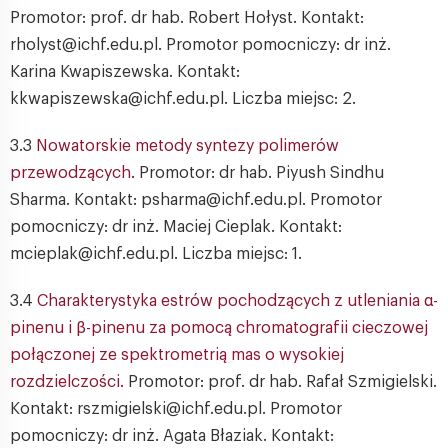
Promotor: prof. dr hab. Robert Hołyst. Kontakt:
rholyst@ichf.edu.pl. Promotor pomocniczy: dr inż.
Karina Kwapiszewska. Kontakt:
kkwapiszewska@ichf.edu.pl. Liczba miejsc: 2.
3.3
Nowatorskie metody syntezy polimerów
przewodzących
. Promotor: dr hab. Piyush Sindhu
Sharma. Kontakt: psharma@ichf.edu.pl. Promotor
pomocniczy: dr inż. Maciej Cieplak. Kontakt:
mcieplak@ichf.edu.pl. Liczba miejsc: 1.
3.4
Charakterystyka estrów pochodzących z utleniania α-
pinenu i β-pinenu za pomocą chromatografii cieczowej
połączonej ze spektrometrią mas o wysokiej
rozdzielczości.
Promotor: prof. dr hab. Rafał Szmigielski.
Kontakt: rszmigielski@ichf.edu.pl. Promotor
pomocniczy: dr inż. Agata Błaziak. Kontakt: