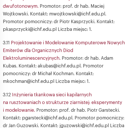
dwufotonowym.
Promotor: prof. dr hab. Maciej
Wojtkowski. Kontakt: mwojtkowski@ichf.edu.pl.
Promotor pomocniczy: dr Piotr Kasprzycki. Kontakt:
pkasprzycki@ichf.edu.pl Liczba miejsc: 1.
3.11
Projektowanie i Modelowanie Komputerowe Nowych
Emiterów dla Organicznych Diod
Elektroluminescencyjnych.
Promotor: dr hab. Adam
Kubas. Kontakt: akubas@ichf.edu.pl. Promotor
pomocniczy: dr Michał Kochman. Kontakt:
mkochman@ichf.edu.pl Liczba miejsc: 1.
3.12
Inżynieria tkankowa sieci kapilarnych
na rusztowaniach o strukturze ziarnistej: eksperymenty
i modelowanie.
Promotor: prof. dr hab. Piotr Garstecki.
Kontakt: pgarstecki@ichf.edu.pl. Promotor pomocniczy:
dr Jan Guzowski. Kontakt: jguzowski@ichf.edu.pl Liczba