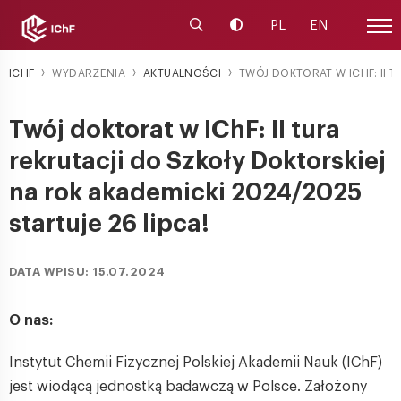
Uruchom wyszukiwarkę
Zmień kontrast
PL
EN
Menu
ICHF
WYDARZENIA
AKTUALNOŚCI
TWÓJ DOKTORAT W ICHF: II T
Twój doktorat w IChF: II tura
rekrutacji do Szkoły Doktorskiej
na rok akademicki 2024/2025
startuje 26 lipca!
DATA WPISU: 15.07.2024
O nas:
Instytut Chemii Fizycznej Polskiej Akademii Nauk (IChF)
jest wiodącą jednostką badawczą w Polsce. Założony