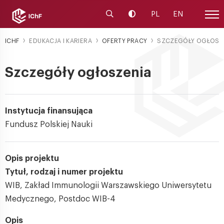
Uruchom wyszukiwarkę
Zmień kontrast
PL
EN
Menu
ICHF
EDUKACJA I KARIERA
OFERTY PRACY
SZCZEGÓŁY OGŁOSZ
Szczegóły ogłoszenia
Instytucja finansująca
Fundusz Polskiej Nauki
Opis projektu
Tytuł, rodzaj i numer projektu
WIB, Zakład Immunologii Warszawskiego Uniwersytetu
Medycznego, Postdoc WIB-4
Opis