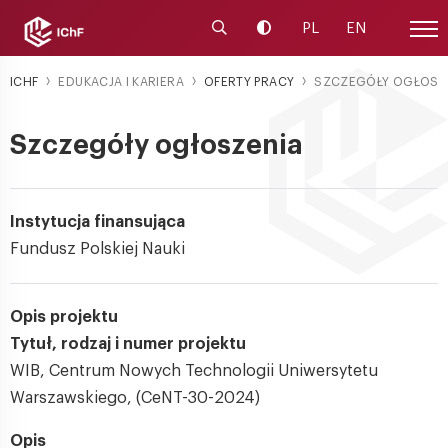
Uruchom wyszukiwarkę
Zmień kontrast
PL
EN
Menu
ICHF
EDUKACJA I KARIERA
OFERTY PRACY
SZCZEGÓŁY OGŁOSZ
Szczegóły ogłoszenia
Instytucja finansująca
Fundusz Polskiej Nauki
Opis projektu
Tytuł, rodzaj i numer projektu
WIB, Centrum Nowych Technologii Uniwersytetu
Warszawskiego, (CeNT-30-2024)
Opis