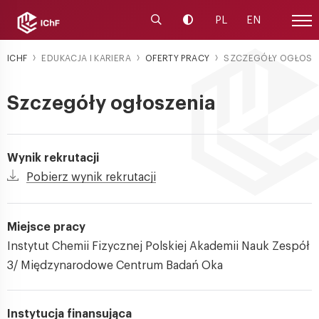
Uruchom wyszukiwarkę
Zmień kontrast
PL
EN
Menu
ICHF
EDUKACJA I KARIERA
OFERTY PRACY
SZCZEGÓŁY OGŁOSZ
Szczegóły ogłoszenia
Wynik rekrutacji
Pobierz wynik rekrutacji
Miejsce pracy
Instytut Chemii Fizycznej Polskiej Akademii Nauk Zespół
3/ Międzynarodowe Centrum Badań Oka
Instytucja finansująca