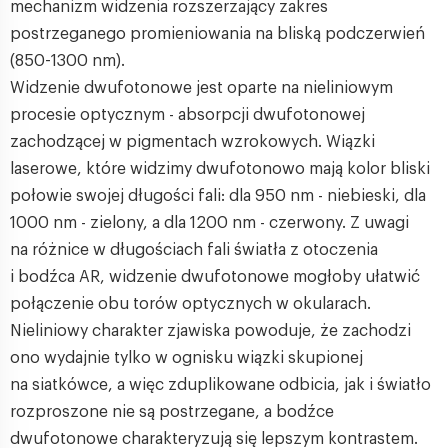
mechanizm widzenia rozszerzający zakres
postrzeganego promieniowania na bliską podczerwień
(850-1300 nm).
Widzenie dwufotonowe jest oparte na nieliniowym
procesie optycznym - absorpcji dwufotonowej
zachodzącej w pigmentach wzrokowych. Wiązki
laserowe, które widzimy dwufotonowo mają kolor bliski
połowie swojej długości fali: dla 950 nm - niebieski, dla
1000 nm - zielony, a dla 1200 nm - czerwony. Z uwagi
na różnice w długościach fali światła z otoczenia
i bodźca AR, widzenie dwufotonowe mogłoby ułatwić
połączenie obu torów optycznych w okularach.
Nieliniowy charakter zjawiska powoduje, że zachodzi
ono wydajnie tylko w ognisku wiązki skupionej
na siatkówce, a więc zduplikowane odbicia, jak i światło
rozproszone nie są postrzegane, a bodźce
dwufotonowe charakteryzują się lepszym kontrastem.