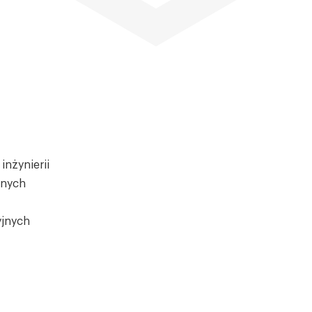
inżynierii
lnych
yjnych