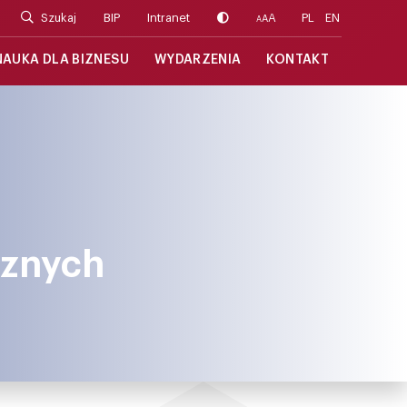
Szukaj
BIP
Intranet
A
PL
EN
A
A
NAUKA DLA BIZNESU
WYDARZENIA
KONTAKT
cznych