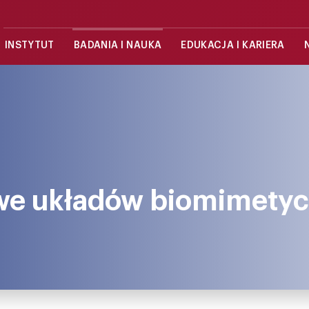
INSTYTUT
BADANIA I NAUKA
EDUKACJA I KARIERA
we układów biomimety