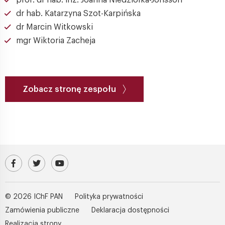
prof. dr hab. inż. Joanna Niedziółka-Jönsson
dr hab. Katarzyna Szot-Karpińska
dr Marcin Witkowski
mgr Wiktoria Zacheja
Zobacz stronę zespołu
Odwiedź nasz profil na Facebooku
Profil IChF PAN na platformie X (Twitter)
Kanał IChF PAN w serwisie YouTube
© 2026 IChF PAN
Polityka prywatności
Zamówienia publiczne
Deklaracja dostępności
Realizacja strony