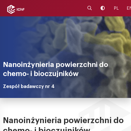
Uruchom wyszukiwa
Zmień kontra
PL
E
Nanoinżynieria powierzchni do
chemo- i bioczujników
Zespół badawczy nr 4
Nanoinżynieria powierzchni do
chemo- i bioczujników