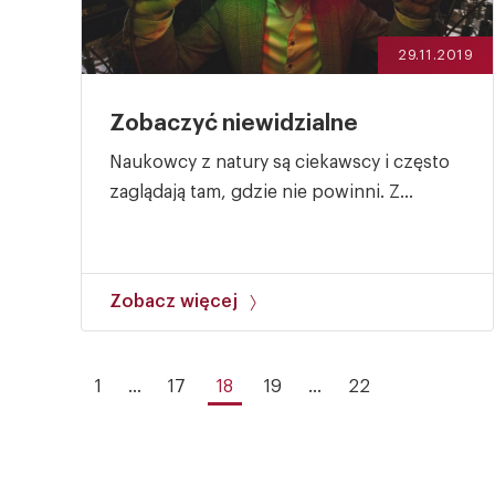
29.11.2019
Zobaczyć niewidzialne
Naukowcy z natury są ciekawscy i często
zaglądają tam, gdzie nie powinni. Z...
Zobacz więcej
1
...
17
18
19
...
22