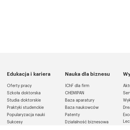
Edukacja i kariera
Nauka dla biznesu
Wy
Oferty pracy
IChF dla firm
Akt
Szkoła doktorska
CHEMIPAN
Ser
Studia doktorskie
Baza aparatury
Wyk
Praktyki studenckie
Baza naukowców
Dre
Popularyzacja nauki
Patenty
Exc
Lec
Sukcesy
Działalność biznesowa
Kon
Konkursy