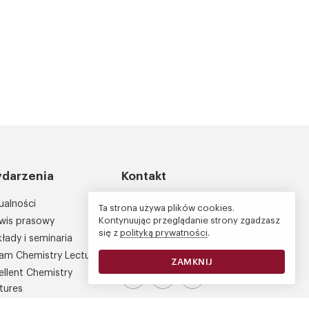
darzenia
Kontakt
ualności
Instytut Chemii Fizycznej PAN
Ta strona używa plików cookies.
Kontynuując przeglądanie strony zgadzasz
wis prasowy
Kasprzaka 44/52
się z
polityką prywatności
.
łady i seminaria
01-224 Warszawa
am Chemistry Lectures
ZAMKNIJ
ellent Chemistry
Odwiedź nasz profil na Facebooku
Profil IChF PAN na platformie X
Kanał IChF PAN w serwis
tures
ferencje