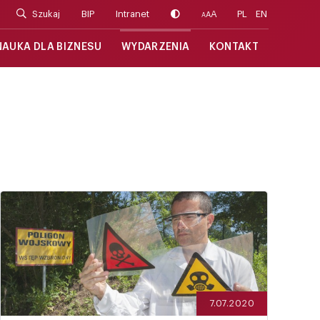
Szukaj
BIP
Intranet
A
PL
EN
A
A
NAUKA DLA BIZNESU
WYDARZENIA
KONTAKT
7.07.2020